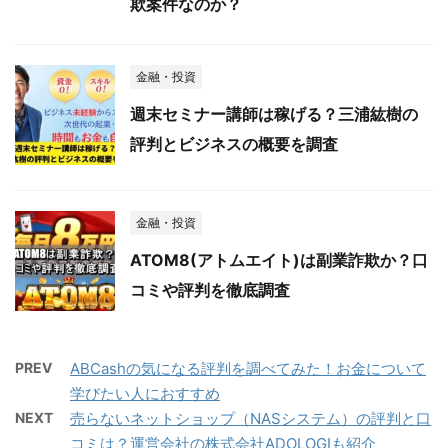
欺案件なのか？
金融・投資
週末セミナー講師は稼げる？三浦紘樹の
評判とビジネスの概要を調査
金融・投資
ATOM8(アトムエイト)は副業詐欺か？口
コミや評判を徹底調査
PREV
ABCashの気になる評判を調べてみた！お金について
学びたい人におすすめ
NEXT
売らないネットショップ（NASシステム）の評判と口
コミは？運営会社の株式会社ADOLOGIも紹介