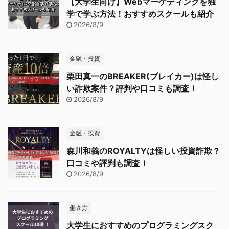
【大学生向け】Webマーケティングを独
学で学ぶ方法！おすすめスクールも紹介
2026/8/9
金融・投資
栗田真一のBREAKER(ブレイカー)は怪し
い詐欺案件？評判や口コミも調査！
2026/8/9
金融・投資
森川和義のROYALTYは怪しい投資詐欺？
口コミや評判も調査！
2026/8/9
働き方
大学生におすすめのプログラミングスク