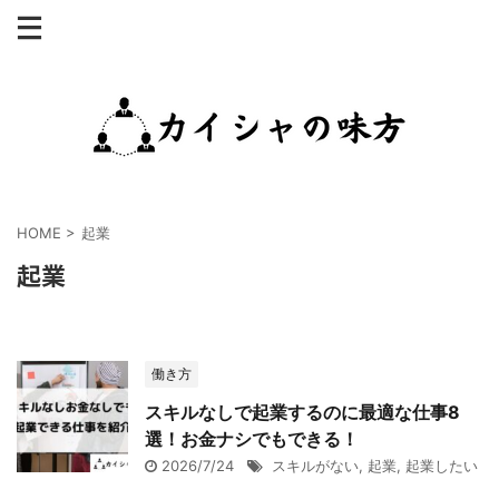
HOME
>
起業
起業
働き方
スキルなしで起業するのに最適な仕事8
選！お金ナシでもできる！
2026/7/24
スキルがない
,
起業
,
起業したい