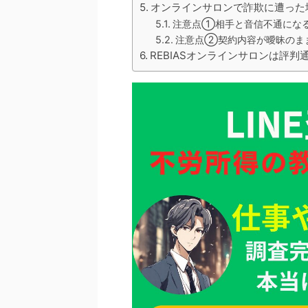
オンラインサロンで詐欺に遭った
注意点①相手と音信不通にな
注意点②契約内容が曖昧のま
REBIASオンラインサロンは評