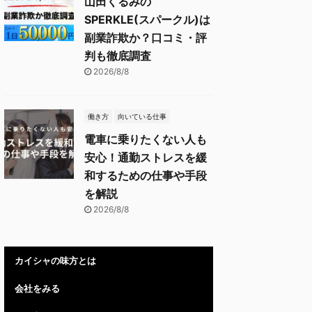
山田くるみの
SPERKLE(スパークル)は
副業詐欺か？口コミ・評
判も徹底調査
2026/8/8
働き方
向いている仕事
電車に乗りたくない人も
安心！通勤ストレスを緩
和するための仕事や手段
を解説
2026/8/8
カイシャの味方とは
会社をみる