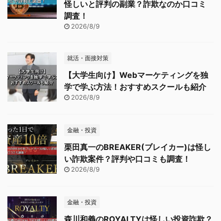
怪しいと評判の副業？詐欺なのか口コミ
調査！
2026/8/9
就活・面接対策
【大学生向け】Webマーケティングを独
学で学ぶ方法！おすすめスクールも紹介
2026/8/9
金融・投資
栗田真一のBREAKER(ブレイカー)は怪し
い詐欺案件？評判や口コミも調査！
2026/8/9
金融・投資
森川和義のROYALTYは怪しい投資詐欺？