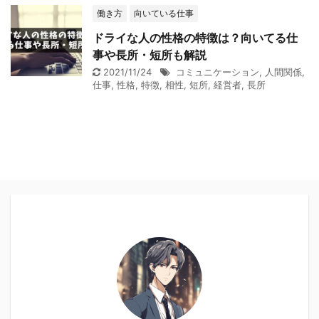
働き方
向いている仕事
ドライな人の性格の特徴は？向いてる仕
事や長所・短所も解説
2021/11/24
コミュニケーション
,
人間関係
,
仕事
,
性格
,
特徴
,
相性
,
短所
,
経営者
,
長所