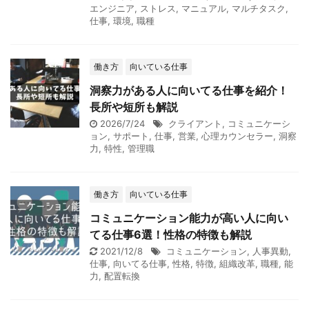
エンジニア
,
ストレス
,
マニュアル
,
マルチタスク
,
仕事
,
環境
,
職種
働き方
向いている仕事
洞察力がある人に向いてる仕事を紹介！
長所や短所も解説
2026/7/24
クライアント
,
コミュニケーシ
ョン
,
サポート
,
仕事
,
営業
,
心理カウンセラー
,
洞察
力
,
特性
,
管理職
働き方
向いている仕事
コミュニケーション能力が高い人に向い
てる仕事6選！性格の特徴も解説
2021/12/8
コミュニケーション
,
人事異動
,
仕事
,
向いてる仕事
,
性格
,
特徴
,
組織改革
,
職種
,
能
力
,
配置転換