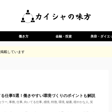
働き方
金融・投資
美容・ダイエ
)を掲載しています
てる仕事5選！働きやすい環境づくりのポイントも解説
セラー
,
事務
,
仕事
,
向いてる仕事
,
感情
,
特徴
,
環境
,
秘書
,
穏やかな人
,
笑