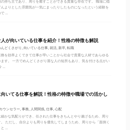
顔の持ち主であり、周りを癒すことができる貴重な存在です。 職場に穏
どんよりとした雰囲気が一気にまったりしたものになったという経験を
...
な人が向いている仕事を紹介！性格の特徴も解説
めんどくさがり
,
向いている仕事
,
就活
,
新卒
,
転職
業務を効率よくできて仕事が早いことから社会で貴重な人材であらゆる
います。 一方でめんどくさがり屋な人の短所もあり、気を付ける点がい
..
に向いてる仕事を解説！性格の特徴や職場での活かし
カウンセラー
,
事務
,
人間関係
,
仕事
,
心配
に細かな気配りができ、任された仕事をきちんとやり遂げるため、周り
す。 ただし、自分よりも周りを優先してしまうため、周りから「面倒く
...