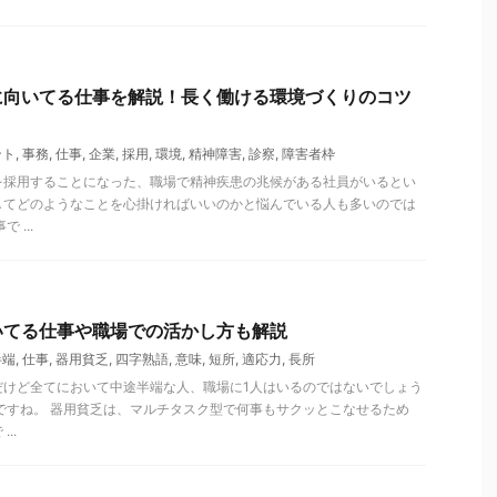
に向いてる仕事を解説！長く働ける環境づくりのコツ
ント
,
事務
,
仕事
,
企業
,
採用
,
環境
,
精神障害
,
診察
,
障害者枠
を採用することになった、職場で精神疾患の兆候がある社員がいるとい
してどのようなことを心掛ければいいのかと悩んでいる人も多いのでは
 ...
いてる仕事や職場での活かし方も解説
半端
,
仕事
,
器用貧乏
,
四字熟語
,
意味
,
短所
,
適応力
,
長所
だけど全てにおいて中途半端な人、職場に1人はいるのではないでしょう
ですね。 器用貧乏は、マルチタスク型で何事もサクッとこなせるため
..