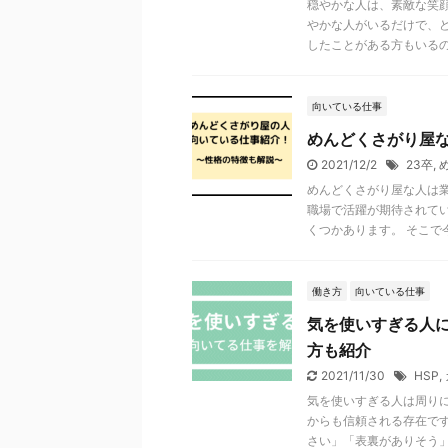
穏やかな人は、素敵な笑
やかな人がいるだけで、
したことがある方もいるので 
向いている仕事
めんどくさがり屋
2021/12/2
23卒
,
めんどくさがり屋な人は
職場で活躍が期待されて
くつかあります。 そこで今 .
働き方
向いている仕事
気を使いすぎる人
方も紹介
2021/11/30
HSP
,
気を使いすぎる人は周り
からも信頼される存在で
さい」「表裏がありそう」と 