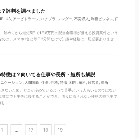
は？評判を調べました
IPLUS
,
アービトラージ
,
ハチプラ
,
レンダー
,
不労収入
,
利権ビジネス
,
口
US)は、始めてから最短5日で1日8万円の配当金獲得が狙える投資案件という
なのは、スマホ1台と毎日2分間だけで知識や経験は一切必要ありませ
の特徴は？向いてる仕事や長所・短所も解説
ュニケーション
,
人間関係
,
仕事
,
性格
,
特徴
,
相性
,
短所
,
経営者
,
長所
出さないため、どこか冷めているようで苦手という人もいるのではない
人は誰にでも平等に接することができ、周りに流されない性格の持ち主で
...
1
…
17
18
19