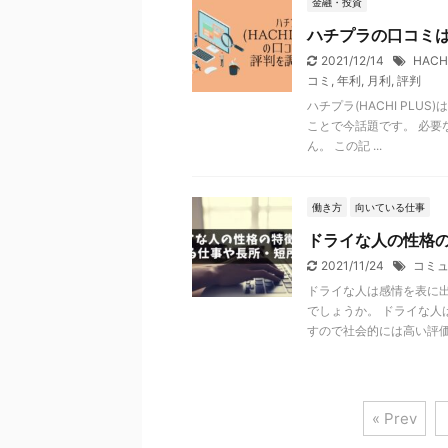
金融・投資
ハチプラの口コミ
2021/12/14
HACH
コミ
,
年利
,
月利
,
評判
ハチプラ(HACHI PL
ことで今話題です。 必要
ん。 この記 ...
働き方
向いている仕事
ドライな人の性格
2021/11/24
コミ
ドライな人は感情を表に
でしょうか。 ドライな
すので社会的には高い評価を 
« Prev