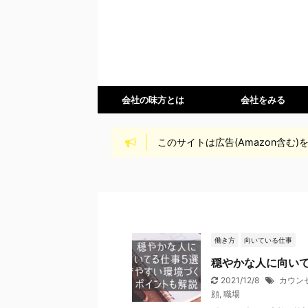
会社の味方とは
会社をみる
このサイトは広告(Amazon含む
働き方
向いている仕事
穏やかな人に向い
2021/12/8
カウン
顔
,
職場