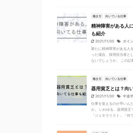
働き方
向いている仕事
精神障害がある人
も紹介
2021/11/30
ポイ
新たに精神障害がある人
った場合、採用担当者と
ないでしょうか。 この記事で
働き方
向いている仕事
器用貧乏とは？向
2021/11/30
中途
仕事を覚えるのが早いん
か。 いわゆる、器用貧乏
「ジェネラリスト」「何で .