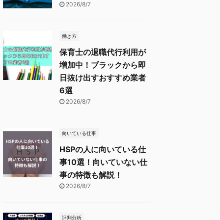
2026/8/7
働き方
保育士の退職代行利用が
増加中！ブラックから即
日抜け出すおすすめ業者
6選
2026/8/7
向いている仕事
HSPの人に向いている仕
事10選！向いていない仕
事の特徴も解説！
2026/8/7
評判分析