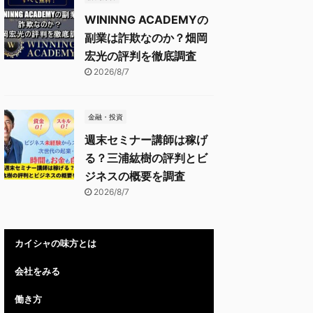
WININNG ACADEMYの
副業は詐欺なのか？畑岡
宏光の評判を徹底調査
2026/8/7
金融・投資
週末セミナー講師は稼げ
る？三浦紘樹の評判とビ
ジネスの概要を調査
2026/8/7
カイシャの味方とは
会社をみる
働き方