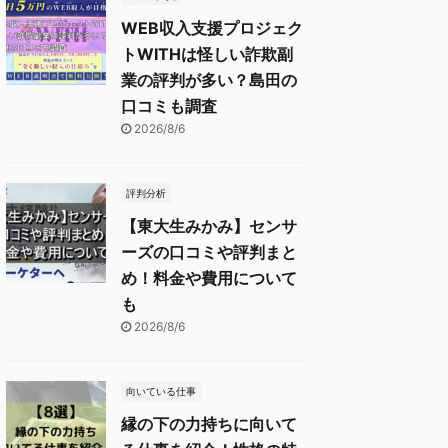
WEB収入支援プロジェク
トWITHは怪しい詐欺副
業の評判が多い？島田の
口コミも調査
2026/8/6
評判分析
【東大生みかみ】センサ
ーズの口コミや評判まと
め！料金や費用について
も
2026/8/6
向いている仕事
縁の下の力持ちに向いて