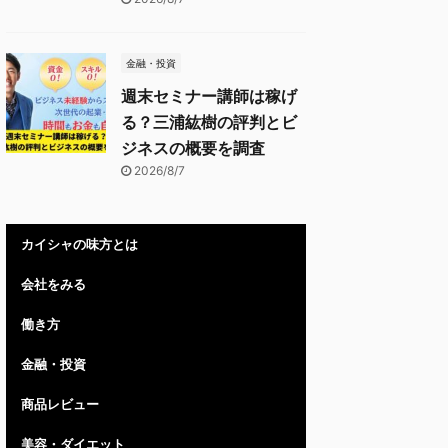
金融・投資
週末セミナー講師は稼げ
る？三浦紘樹の評判とビ
ジネスの概要を調査
2026/8/7
カイシャの味方とは
会社をみる
働き方
金融・投資
商品レビュー
美容・ダイエット