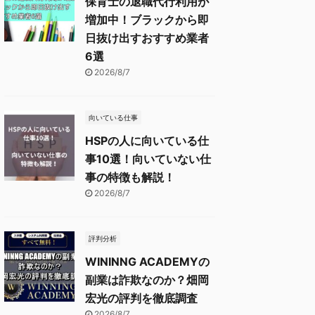
保育士の退職代行利用が
増加中！ブラックから即
日抜け出すおすすめ業者
6選
2026/8/7
向いている仕事
HSPの人に向いている仕
事10選！向いていない仕
事の特徴も解説！
2026/8/7
評判分析
WININNG ACADEMYの
副業は詐欺なのか？畑岡
宏光の評判を徹底調査
2026/8/7