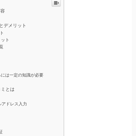
内容
とデメリット
ト
リット
覧
るには一定の知識が必要
コミとは
ールアドレス入力
証