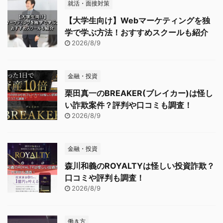
就活・面接対策
【大学生向け】Webマーケティングを独
学で学ぶ方法！おすすめスクールも紹介
2026/8/9
金融・投資
栗田真一のBREAKER(ブレイカー)は怪し
い詐欺案件？評判や口コミも調査！
2026/8/9
金融・投資
森川和義のROYALTYは怪しい投資詐欺？
口コミや評判も調査！
2026/8/9
働き方