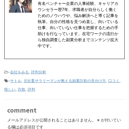
有名ベンチャー企業の人事経験、キャリアカ
ウンセラー歴7年、求職者が自分らしく働く
ためのノウハウや、悩み解決へと導く記事を
執筆。自分の性格を見つめ直し、向いている
仕事、向いていない仕事を把握するための手
助けを行なっています。在宅ワークの流行か
ら独自調査した副業分析までコンテンツ拡大
中です。
-
会社をみる
,
評判分析
-
サトル
,
元社畜サラリーマンが教える副業詐欺の見分け方
,
口コミ
,
怪しい
,
詐欺
,
評判
comment
メールアドレスが公開されることはありません。
※
が付いてい
る欄は必須項目です