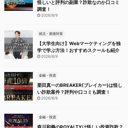
怪しいと評判の副業？詐欺なのか口コミ
調査！
2026/8/9
就活・面接対策
【大学生向け】Webマーケティングを独
学で学ぶ方法！おすすめスクールも紹介
2026/8/9
金融・投資
栗田真一のBREAKER(ブレイカー)は怪し
い詐欺案件？評判や口コミも調査！
2026/8/9
金融・投資
森川和義のROYALTYは怪しい投資詐欺？