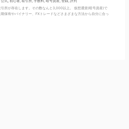
,
公式
,
初心者
,
取引所
,
手数料
,
暗号資産
,
登録
,
評判
引所が存在します。その数なんと3,000以上。 仮想通貨(暗号資産)で
長期保有やバイナリー、FXトレードなどさまざまな方法から自分に合っ