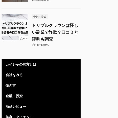
金融・投資
トリプルクラウンは怪し
い副業で詐欺？口コミと
評判も調査
2026/8/5
カイシャの味方とは
会社をみる
働き方
金融・投資
商品レビュー
美容・ダイエット