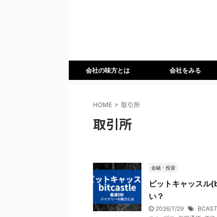
会社の味方とは
会社をみる
HOME
>
取引所
取引所
金融・投資
ビットキャッスル(b
い？
2026/7/29
BCAS