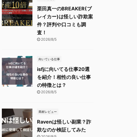
栗田真一のBREAKER(ブ
レイカー)は怪しい詐欺案
件？評判や口コミも調
査！
2026/8/5
向いている仕事
isfjに向いてる仕事20選
を紹介！相性の良い仕事
の特徴とは？
2026/8/5
商材レビュー
Ravenは怪しい副業？詐
欺なのか検証してみた
2026/8/5