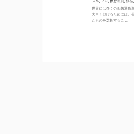
スル
,
プロ
,
仮想通貨
,
価格
世界には多くの仮想通貨取
大きく儲けるためには、
たものを選択するこ ...