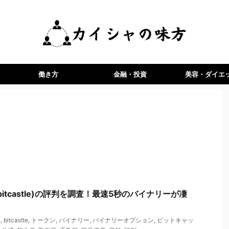
働き方
金融・投資
美容・ダイエ
itcastle)の評判を調査！最速5秒のバイナリーが凄
T
,
bitcastle
,
トークン
,
バイナリー
,
バイナリーオプション
,
ビットキャッ